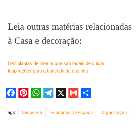
Leia outras matérias relacionadas
à Casa e decoração:
Dez plantas de interior que são fáceis de cuidar
Inspirações para a bancada da cozinha
F
P
W
T
X
G
S
a
i
h
e
m
h
Tags:
Despensa
Economia De Espaço
Organização
c
n
a
l
a
a
e
t
t
e
i
r