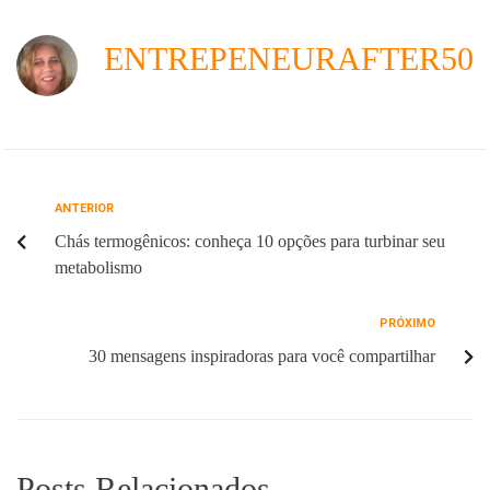
b
e
s
g
l
e
o
r
A
r
ENTREPENEURAFTER50
o
e
p
a
k
s
p
m
t
ANTERIOR
Chás termogênicos: conheça 10 opções para turbinar seu
metabolismo
PRÓXIMO
30 mensagens inspiradoras para você compartilhar
Posts Relacionados