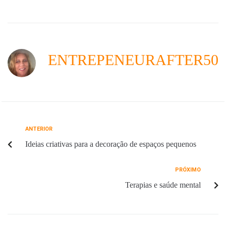
e
t
t
e
i
r
b
e
s
g
l
e
o
r
A
r
o
e
p
a
ENTREPENEURAFTER50
k
s
p
m
t
ANTERIOR
Ideias criativas para a decoração de espaços pequenos
PRÓXIMO
Terapias e saúde mental