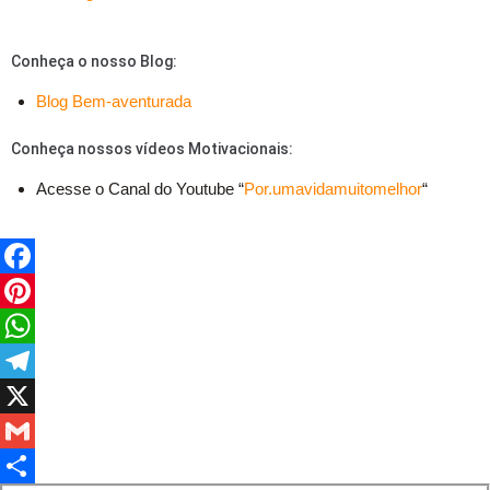
Conheça o nosso Blog:
Blog Bem-aventurada
Conheça nossos vídeos Motivacionais:
Acesse o Canal do Youtube “
Por.umavidamuitomelhor
“
F
a
P
c
i
W
e
n
h
T
b
t
a
e
X
o
e
t
l
G